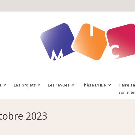
e
Les projets
Les revues
Thèses/HDR
Faire s
son mé
tobre 2023