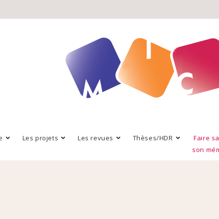
e
Les projets
Les revues
Thèses/HDR
Faire s
son mé