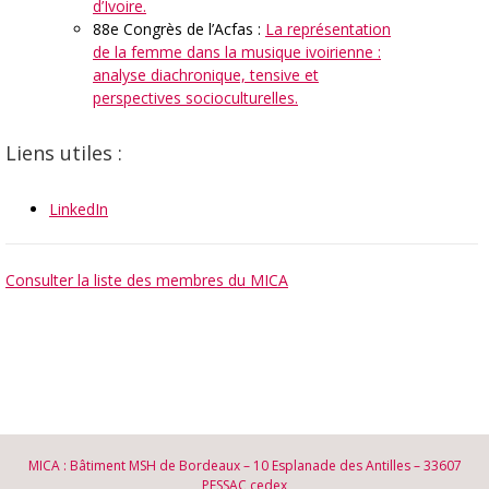
d’Ivoire.
88e Congrès de l’Acfas :
La représentation
de la femme dans la musique ivoirienne :
analyse diachronique, tensive et
perspectives socioculturelles.
Liens utiles :
LinkedIn
Consulter la liste des membres du MICA
MICA : Bâtiment MSH de Bordeaux – 10 Esplanade des Antilles – 33607
PESSAC cedex