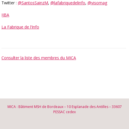
Twitter :
@SantosSainzM
,
@lafabriquedelinfo
,
@visomag
IJBA
La Fabrique de l’Info
Consulter la liste des membres du MICA
MICA : Bâtiment MSH de Bordeaux – 10 Esplanade des Antilles – 33607
PESSAC cedex