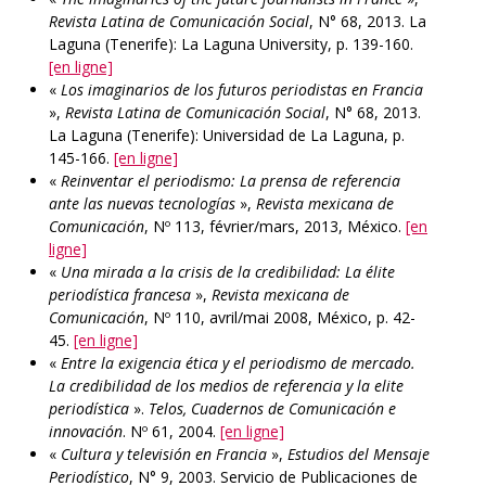
Revista Latina de Comunicación Social
, N° 68, 2013. La
Laguna (Tenerife): La Laguna University, p. 139-160.
[en ligne]
«
Los imaginarios de los futuros periodistas en Francia
»,
Revista Latina de Comunicación Social
, N° 68, 2013.
La Laguna (Tenerife): Universidad de La Laguna, p.
145-166.
[en ligne]
«
Reinventar el periodismo: La prensa de referencia
ante las nuevas tecnologías
»,
Revista mexicana de
Comunicación
, Nº 113, février/mars, 2013, México.
[en
ligne]
«
Una mirada a la crisis de la credibilidad: La élite
periodística francesa
»,
Revista mexicana de
Comunicación
, Nº 110, avril/mai 2008, México, p. 42-
45.
[en ligne]
«
Entre la exigencia ética y el periodismo de mercado.
La credibilidad de los medios de referencia y la elite
periodística
».
Telos, Cuadernos de Comunicación e
innovación
. Nº 61, 2004.
[en ligne]
«
Cultura y televisión en Francia
»,
Estudios del Mensaje
Periodístico
, N° 9, 2003. Servicio de Publicaciones de