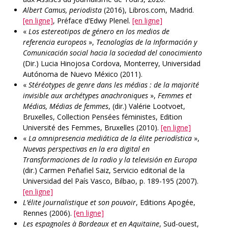
Albert Camus, periodista
(2016), Libros.com, Madrid.
[en ligne]
, Préface d’Edwy Plenel.
[en ligne]
«
Los estereotipos de género en los medios de
referencia europeos
»,
Tecnologías de la Información y
Comunicación social hacia la sociedad del conocimiento
(Dir.) Lucia Hinojosa Cordova, Monterrey, Universidad
Autónoma de Nuevo México (2011).
«
Stéréotypes de genre dans les médias : de la majorité
invisible aux archétypes anachroniques
»,
Femmes et
Médias, Médias de femmes
, (dir.) Valérie Lootvoet,
Bruxelles, Collection Pensées féministes, Edition
Université des Femmes, Bruxelles (2010).
[en ligne]
«
La omnipresencia mediática de la élite periodística
»,
Nuevas perspectivas en la era digital en
Transformaciones de la radio y la televisión en Europa
(dir.) Carmen Peñafiel Saiz, Servicio editorial de la
Universidad del País Vasco, Bilbao, p. 189-195 (2007).
[en ligne]
L’élite journalistique et son pouvoir
, Editions Apogée,
Rennes (2006).
[en ligne]
Les espagnoles à Bordeaux et en Aquitaine
, Sud-ouest,