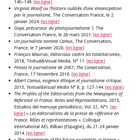
140–149.
[en ligne]
Virginia Woolf ou l’histoire oubliée d’une émancipation
par le journalisme
, The Conversation France, le 2
janvier 2024.
[en ligne]
Goya, précurseur du photojournalisme ?
, The
Conversation France, le 26 mars 2021.
[en ligne]
Un journaliste nommé Camus
, The Conversation,
France, le 7 janvier 2020.
[en ligne]
François Mauriac, éditoriaux contre les totalitarismes
,
2018, Textual&Visual Media, N° 11.
[en ligne]
Pensez le journalisme de 2067
,
The Conversation
,
France, 17 Novembre 2016.
[en ligne]
Albert Camus, exigence éthique et journalisme critique
,
2015,
Textual&Visual Media
N° 8, p. 127-144.
[en ligne]
The Profiles of the Editorialists from the Newspapers of
Reference in France. Roles and Representations
, 2015,
Estudios del mensaje periodístico, Vol. 21, N°1.
[en
ligne]
«
Les éditorialistes de la presse de référence en
France. Rôles et représentations
». Colloque
International AEI, Bilbao (Espagne), du 21-24 janvier
2014.
[en ligne]
«
The imaginaries of the future journalists in France
»,