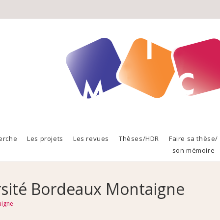
erche
Les projets
Les revues
Thèses/HDR
Faire sa thèse/
son mémoire
sité Bordeaux Montaigne
aigne