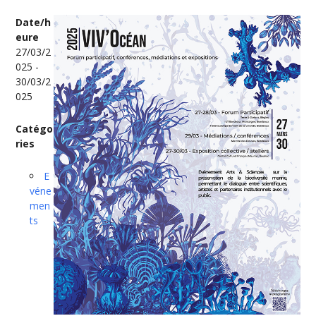
Date/h
eure
27/03/2
025 -
30/03/2
025
Catégo
ries
E
véne
men
ts