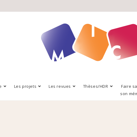
e
Les projets
Les revues
Thèses/HDR
Faire s
son mé
e