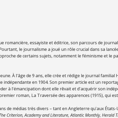
ue romancière, essayiste et éditrice, son parcours de journal
Pourtant, le journalisme a joué un rôle crucial dans sa lancé
 approche de certains sujets, notamment le féminisme et le p
eune. À l'âge de 9 ans, elle crée et rédige le journal familia
ste indépendante en 1904. Son premier article est un report
éder à l'émancipation dont elle rêvait et d'acquérir son indép
premier roman, La Traversée des apparences (1915), qui est 
ans de médias très divers – tant en Angleterre qu'aux États
e Criterion, Academy and Literature, Atlantic Monthly, Herald T