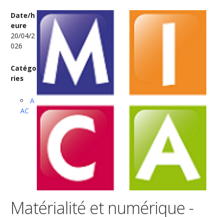
Date/h
eure
20/04/2
026
Catégo
ries
A
AC
Matérialité et numérique -