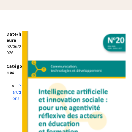
Date/h
eure
02/06/2
026
Catégo
ries
P
aruti
ons