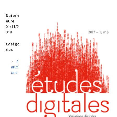
Date/h
eure
01/11/2
018
Catégo
ries
P
aruti
ons