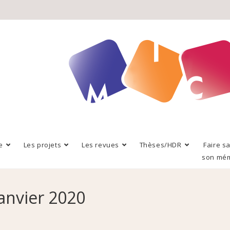
e
Les projets
Les revues
Thèses/HDR
Faire s
son mé
Janvier 2020