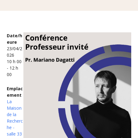
Date/h
eure
23/04/2
026
10 h 00
- 12 h
00
Emplac
ement
La
Maison
de la
Recherc
he -
salle 33