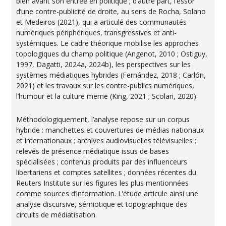
bien avant son entrée en politique ; d’autre part, l’essor
d’une contre-publicité de droite, au sens de Rocha, Solano
et Medeiros (2021), qui a articulé des communautés
numériques périphériques, transgressives et anti-
systémiques. Le cadre théorique mobilise les approches
topologiques du champ politique (Angenot, 2010 ; Ostiguy,
1997, Dagatti, 2024a, 2024b), les perspectives sur les
systèmes médiatiques hybrides (Fernández, 2018 ; Carlón,
2021) et les travaux sur les contre-publics numériques,
l’humour et la culture meme (King, 2021 ; Scolari, 2020).
Méthodologiquement, l’analyse repose sur un corpus
hybride : manchettes et couvertures de médias nationaux
et internationaux ; archives audiovisuelles télévisuelles ;
relevés de présence médiatique issus de bases
spécialisées ; contenus produits par des influenceurs
libertariens et comptes satellites ; données récentes du
Reuters Institute sur les figures les plus mentionnées
comme sources d’information. L’étude articule ainsi une
analyse discursive, sémiotique et topographique des
circuits de médiatisation.