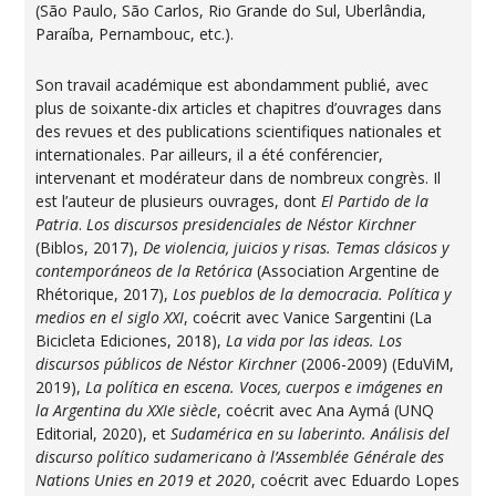
(São Paulo, São Carlos, Rio Grande do Sul, Uberlândia,
Paraíba, Pernambouc, etc.).
Son travail académique est abondamment publié, avec
plus de soixante-dix articles et chapitres d’ouvrages dans
des revues et des publications scientifiques nationales et
internationales. Par ailleurs, il a été conférencier,
intervenant et modérateur dans de nombreux congrès. Il
est l’auteur de plusieurs ouvrages, dont
El Partido de la
Patria
.
Los discursos presidenciales de Néstor Kirchner
(Biblos, 2017),
De violencia, juicios y risas. Temas clásicos y
contemporáneos de la Retórica
(Association Argentine de
Rhétorique, 2017),
Los pueblos de la democracia. Política y
medios en el siglo XXI
, coécrit avec Vanice Sargentini (La
Bicicleta Ediciones, 2018),
La vida por las ideas. Los
discursos públicos de Néstor Kirchner
(2006-2009) (EduViM,
2019),
La política en escena. Voces, cuerpos e imágenes en
la Argentina du XXIe siècle
, coécrit avec Ana Aymá (UNQ
Editorial, 2020), et
Sudamérica en su laberinto. Análisis del
discurso político sudamericano
à l’Assemblée Générale des
Nations Unies en 2019 et 2020
, coécrit avec Eduardo Lopes