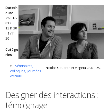
Date/h
eure
25/01/2
012
13 h 30
- 17 h
30
Catégo
ries
Séminaires,
Nicolas Gaudron et Virginia Cruz, IDSL
colloques, journées
d'étude..
Designer des interactions :
témoignage