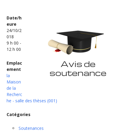
Date/h
eure
24/10/2
018
9 h 00 -
12 h 00
Emplac
ement
la
Maison
de la
Recherc
he - salle des thèses (001)
Catégories
Soutenances