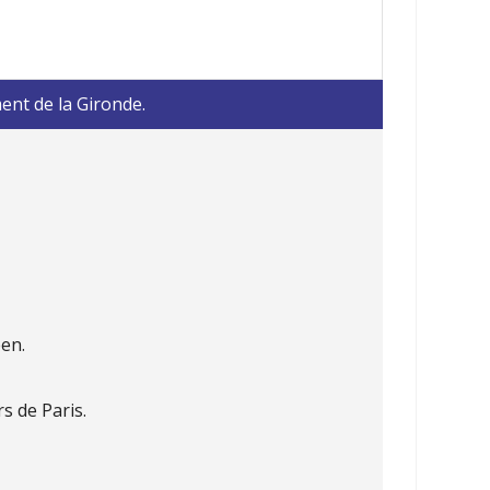
ent de la Gironde.
éen.
s de Paris.