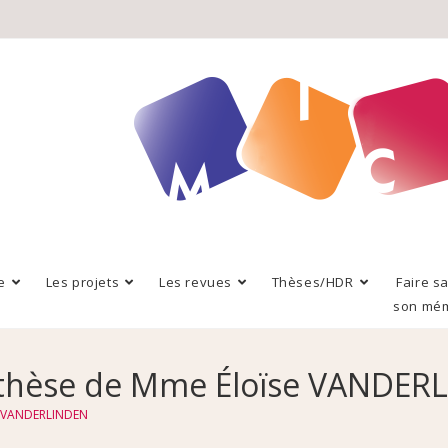
e
Les projets
Les revues
Thèses/HDR
Faire s
son mé
e thèse de Mme Éloïse VANDER
se VANDERLINDEN