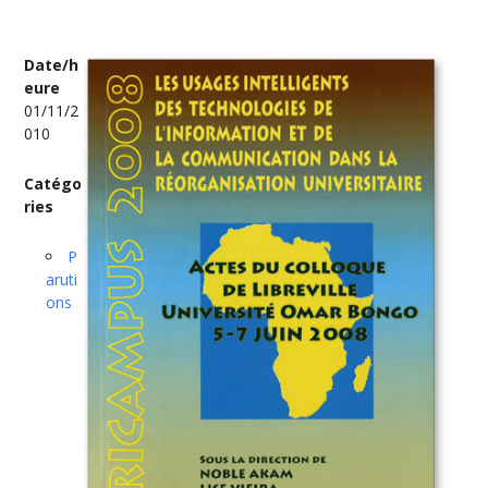
Date/h
eure
01/11/2
010
Catégo
ries
P
aruti
ons