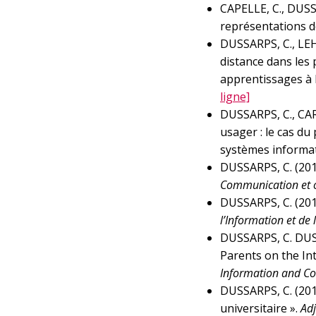
CAPELLE, C., DUSSA
représentations d
DUSSARPS, C., LEH
distance dans les
apprentissages à l
ligne]
DUSSARPS, C., CAR
usager : le cas du
systèmes informat
DUSSARPS, C. (201
Communication et 
DUSSARPS, C. (2018
l’Information et d
DUSSARPS, C.
DUSS
Parents on the Int
Information and C
DUSSARPS, C. (201
universitaire ».
Adj