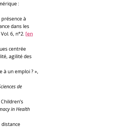
mérique :
a présence à
ance dans les
. Vol. 6, n°2.
[en
ques centrée
té, agilité des
 à un emploi ? »,
Sciences de
 Children’s
macy in Health
 distance