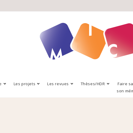
e
Les projets
Les revues
Thèses/HDR
Faire s
son mé