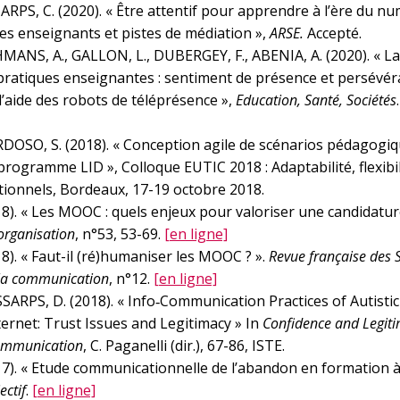
RPS, C. (2020). « Être attentif pour apprendre à l’ère du nu
es enseignants et pistes de médiation »,
ARSE.
Accepté.
MANS, A., GALLON, L., DUBERGEY, F., ABENIA, A. (2020). « L
 pratiques enseignantes : sentiment de présence et persévér
’aide des robots de téléprésence »,
Education, Santé, Sociétés
DOSO, S. (2018). « Conception agile de scénarios pédagogi
 programme LID », Colloque EUTIC 2018 : Adaptabilité, flexibili
ionnels, Bordeaux, 17-19 octobre 2018.
8). « Les MOOC : quels enjeux pour valoriser une candidature
organisation
, n°53, 53-69.
[en ligne]
). « Faut-il (ré)humaniser les MOOC ? ».
Revue française des 
e la communication
, n°12.
[en ligne]
ARPS, D. (2018). « Info‐Communication Practices of Autistic
ernet: Trust Issues and Legitimacy » In
Confidence and Legiti
ommunication
, C. Paganelli (dir.), 67-86, ISTE.
7). « Etude communicationnelle de l’abandon en formation à
ectif
.
[en ligne]