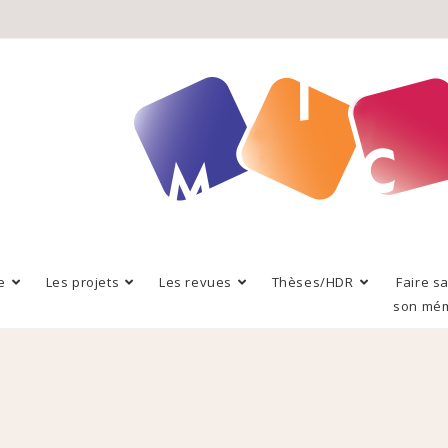
e
Les projets
Les revues
Thèses/HDR
Faire s
son mé