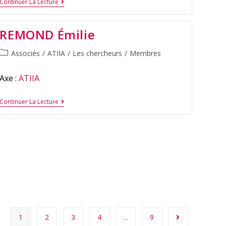
Continuer La Lecture
REMOND Émilie
Associés
/
ATIIA
/
Les chercheurs
/
Membres
Axe :
ATIIA
Continuer La Lecture
1
2
3
4
…
9